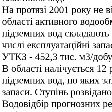
На протязі 2001 року не в
області активного водообм
підземних вод складають 
числі експлуатаційні зап
УТКЗ - 452,3 тис. м3/добу
В області налічується 12
підземних вод, по яких з
запаси. Ступінь розвідано
Водовідбір прогнозних рес