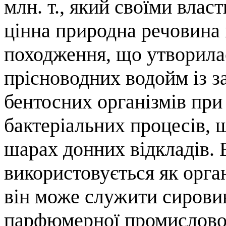
млн. т., який своїми влас
цінна природна речовина
походження, що утворилас
прісноводних водойм із з
бентосних організмів при
бактеріальних процесів, 
шарах донних відкладів.
використовується як орга
він може служити сировин
парфюмерної промисловос