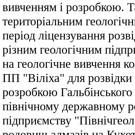
вивченням і розробкою. 
територіальним геологічн
період ліцензування розві
різним геологічним підпр
на геологічне вивчення ко
ПП "Віліха" для розвідк
розробкою Гальбінського
північному державному р
підприємству "Північгеол
родовищ алмазів на Кухот