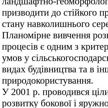
ландшафтно-геоморфологі
призводити до стійкого 
стану навколишнього сер
Планомірне вивчення роз
процесів є одним з критер
умов у сільськогосподарс
видах будівництва та в і
природокористування.
У 2001 р. проводився ціл
розвитку бокової і яружно