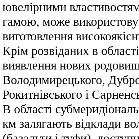
ювелірними властивостя
гамою, може використову
виготовлення високоякісни
Крім розвіданих в област
виявлення нових родовищ 
Володимирецького, Дубро
Рокитнівського і Сарненс
В області субмеридіона
км залягають відклади во
(базальти і туфи), доступ