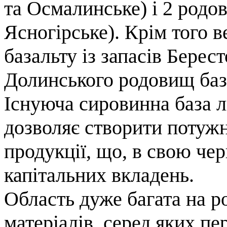
та Осмалинське) і 2 родо
Ясногірське). Крім того 
базальту із запасів Берест
Долинського родовищ баз
Iснуюча сировинна база 
дозволяє створити потужн
продукції, що, в свою чер
капітальних вкладень.
Область дуже багата на 
матеріалів, серед яких п