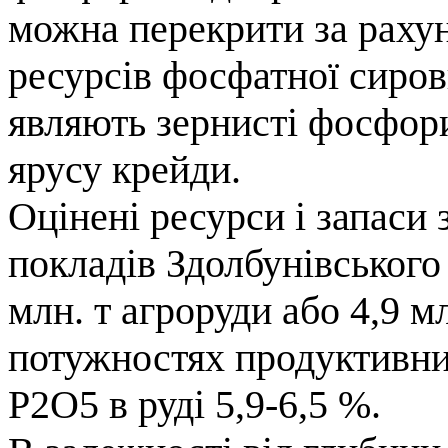
можна перекрити за раху
ресурсів фосфатної сиро
являють зернисті фосфори
ярусу крейди.
Оцінені ресурси і запаси
покладів Здолбунівського
млн. т агроруди або 4,9 м
потужностях продуктивних 
Р2О5 в руді 5,9-6,5 %.