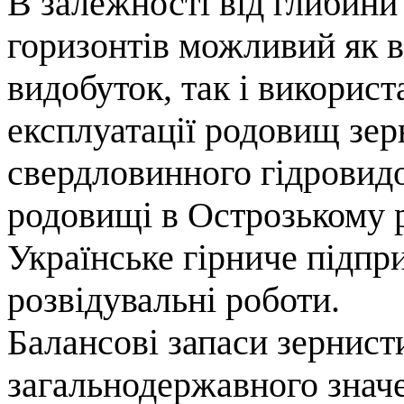
В залежності від глибини
горизонтів можливий як в
видобуток, так і викорис
експлуатації родовищ зер
свердловинного гідровид
родовищі в Острозькому 
Українське гірниче підп
розвідувальні роботи.
Балансові запаси зернис
загальнодержавного знач