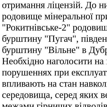
отримання ліцензій. До 
родовище мінеральної пр
"Рокитнівське-2" родовищ
бурштину "Пугач", півде
бурштину "Вільне" в Дуб
Необхідно наголосити на
порушеннях при експлуата
впливають на стан навко
середовища, серед яких в
межами гірничих відводів,