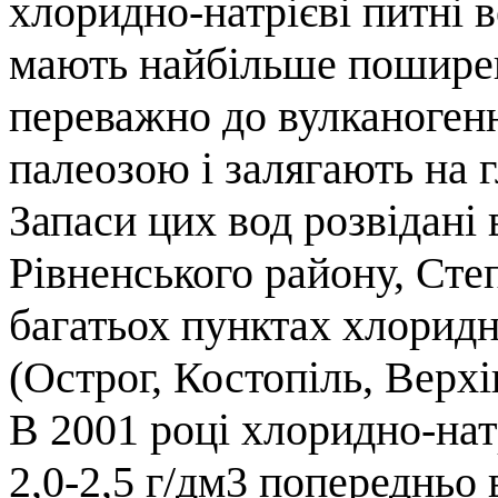
хлоридно-натрієві питні в
мають найбільше поширен
переважно до вулканогенн
палеозою і залягають на г
Запаси цих вод розвідані
Рівненського району, Сте
багатьох пунктах хлоридн
(Острог, Костопіль, Верхі
В 2001 році хлоридно-нат
2,0-2,5 г/дм3 попередньо