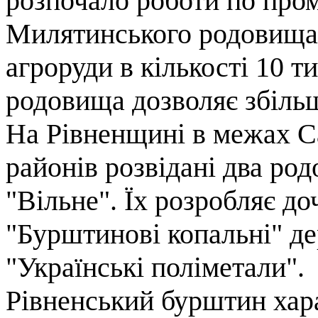
розпочало роботи по пр
Милятинського родовища 
агроруди в кількості 10 ти
родовища дозволяє збіль
На Рівненщині в межах С
районів розвідані два ро
"Вільне". Їх розробляє д
"Бурштинові копальні" де
"Українські поліметали".
Рівненський бурштин хар