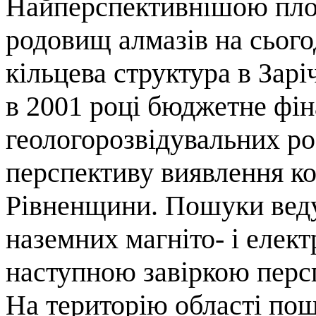
Найперспективнішою пло
родовищ алмазів на сього
кільцева структура в Зар
в 2001 році бюджетне фі
геологорозвідувальних ро
перспективу виявлення к
Рівненщини. Пошуки вед
наземних магніто- і елект
наступною завіркою перс
На територію області по