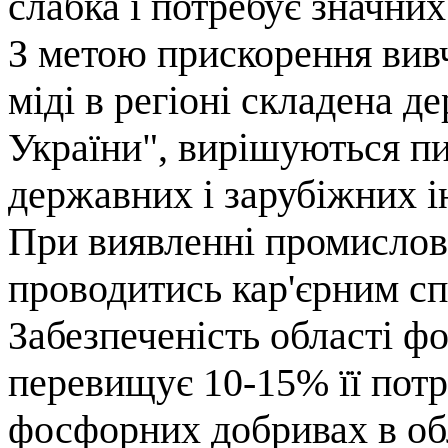
слабка і потребує значних
З метою прискорення ви
міді в регіоні складена 
України", вирішуються п
державних і зарубіжних ін
При виявленні промислов
проводитись кар'єрним с
Забезпеченість області 
перевищує 10-15% її потр
фосфорних добривах в обла