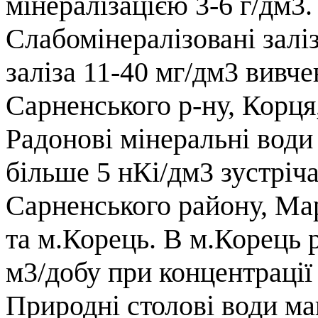
мінералізацією 3-6 г/дм3.
Слабомінералізовані заліз
заліза 11-40 мг/дм3 вивче
Сарненського р-ну, Корц
Радонові мінеральні води
більше 5 нКі/дм3 зустріч
Сарненського району, Ма
та м.Корець. В м.Корець р
м3/добу при концентрації
Природні столові води ма