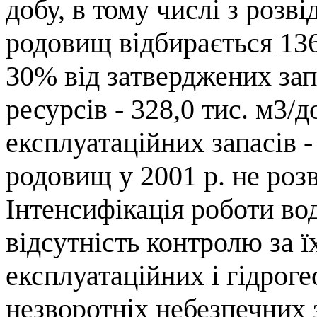
добу, в тому числі з розв
родовищ відбирається 136
30% від затверджених зап
ресурсів - 328,0 тис. м3/д
експлуатаційних запасів -
родовищ у 2001 р. не розв
Інтенсифікація роботи во
відсутність контролю за ї
експлуатаційних і гідрог
незворотніх небезпечних