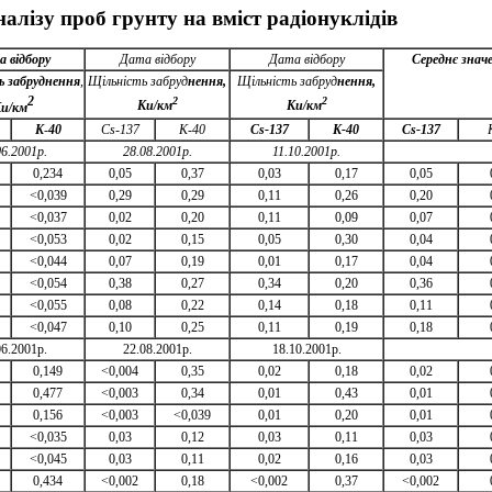
алізу проб грунту на вміст радіонуклідів
а
відбору
Дата відбору
Дата відбору
Середнє знач
ь
забруднення
,
Щільність забруд
нення,
Щільність забруд
нення,
2
2
2
К
u
/км
Кu/км
К
u
/
км
K
-
40
Cs-137
K-40
Cs-137
K-40
Cs-137
06.2001р.
28.08.2001р.
11.10.2001р.
0,234
0,05
0,37
0,03
0,17
0,05
<0,039
0,29
0,29
0,11
0,26
0,20
<0,037
0,02
0,20
0,11
0,09
0,07
<0,053
0,02
0,15
0,05
0,30
0,04
<0,044
0,07
0,19
0,01
0,17
0,04
<0,054
0,38
0,27
0,34
0,20
0,36
<0,055
0,08
0,22
0,14
0,18
0,11
<0,047
0,10
0,25
0,11
0,19
0,18
06.2001р.
22.08.2001р.
18.10.2001р.
0,149
<0,004
0,35
0,02
0,18
0,02
0,477
<0,003
0,34
0,01
0,43
0,01
0,156
<0,003
<0,039
0,01
0,20
0,01
<0,035
0,03
0,12
0,03
0,11
0,03
<0,045
0,03
0,11
0,02
0,16
0,03
0,434
<0,002
0,18
<0,002
0,37
<0,002