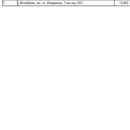
7
.
с.
Вельбівно, пн
.
-зх
.
Напрямок, 5 км від АЕС
<0,002