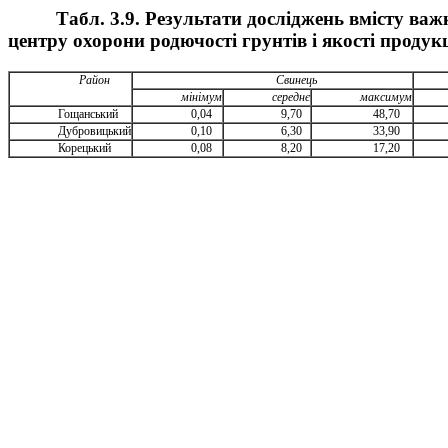
Табл. 3.9. Результати досліджень вмісту ва
центру охорони родючості грунтів і якості продукц
Район
Свинець
мінімум
середнє
максимум
Гощанський
0,04
9,70
48,70
Дубровицький
0,10
6,30
33,90
Корецький
0,08
8,20
17,20