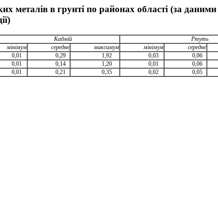
жких металів в грунті по районах області (за даним
ії)
Кадмій
Ртуть
мінімум
середнє
максимум
мінімум
середнє
0,01
0,29
1,92
0,03
0,06
0,01
0,14
1,20
0,01
0,06
0,01
0,21
0,35
0,02
0,05